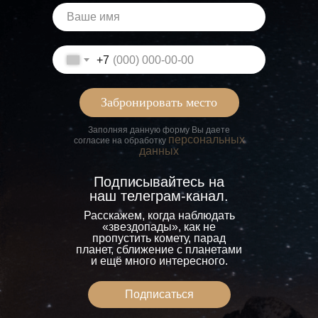
+7
Забронировать место
Заполняя данную форму Вы даете
персональных
согласие на обработку
данных
Подписывайтесь на
наш телеграм-канал.
Расскажем, когда наблюдать
«звездопады», как не
пропустить комету, парад
планет, сближение с планетами
и ещё много интересного.
Подписаться