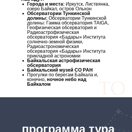
Города и места:
Иркутск, Листвянка,
озеро Байкал, остров Ольхон
Обсерватории Тункинской
долины:
Обсерватории Тункинской
долины: Гамма обсерватория TAIGA,
Геофизическая обсерватория и
Радиоастрофизическая
обсерватория «Бадары» Института
солнечно-земной физики,
Радиоастрономическая
обсерватория «Бадары» Института
прикладной астрономии
Байкальская астрофизическая
обсерватория
Байкальский музей СО РАН
Прогулки по берегам Байкала и,
конечно,
ночное небо над
Байкалом
программа тура