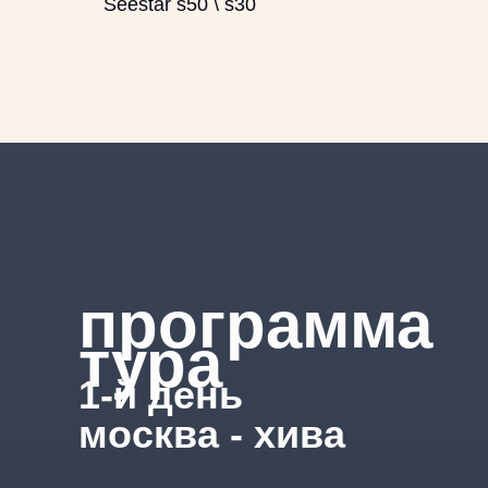
Seestar s50 \ s30
программа
тура
1-й день
москва - хива