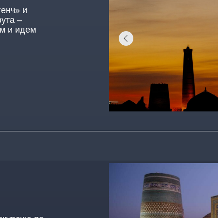
енч» и
ута –
ем и идем