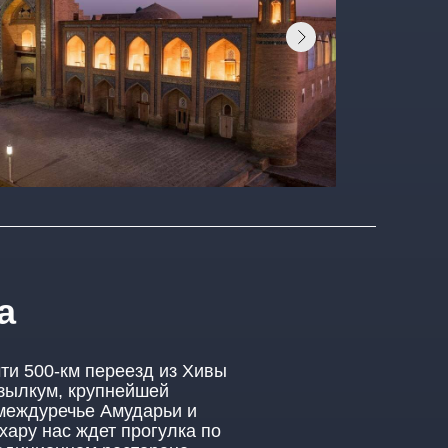
а
чти 500-км переезд из Хивы
зылкум, крупнейшей
междуречье Амударьи и
хару нас ждет прогулка по