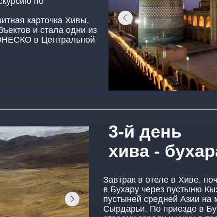
скурсию по
зитная карточка Хивы,
бъектов и стала одни из
ЮНЕСКО в Центральной
3-й день
хива - бухар
Завтрак в отеле в Хиве, по
в Бухару через пустыню Кы
пустыней средней Азии на 
Сырдарьи. По приезде в Бу