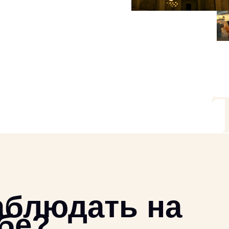
аблюдать на
бе?