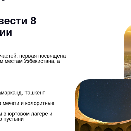
вести 8
зии
 частей: первая посвящена
 местам Узбекистана, а
амарканд, Ташкент
е мечети и колоритные
м в юртовом лагере и
о пустыни