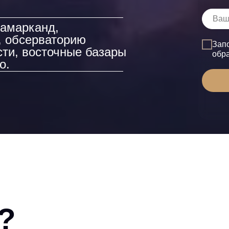
Самарканд,
, обсерваторию
Зап
сти, восточные базары
обр
о.
?