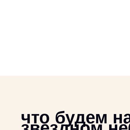
что будем н
звездном не