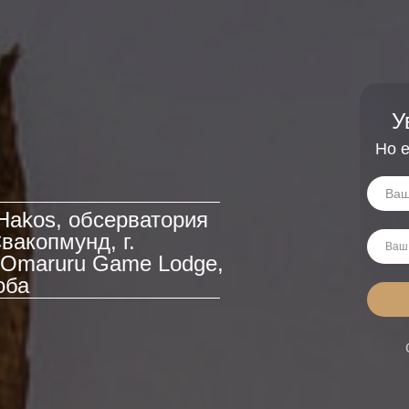
У
Но е
Hakos, обсерватория
Свакопмунд, г.
 Omaruru Game Lodge,
оба