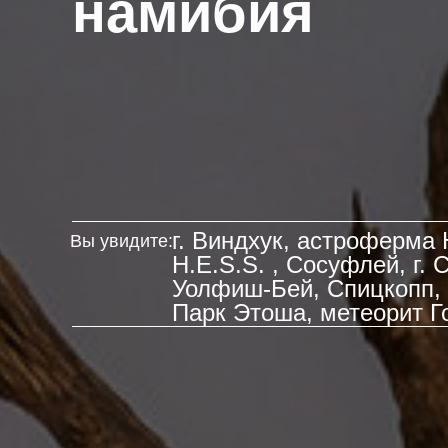
намибия
г. Виндхук, астроферма 
Вы увидите:
H.E.S.S. , Сосуфлей, г. 
Уолфиш-Бей, Спицкопп,
Парк Этоша, метеорит Г