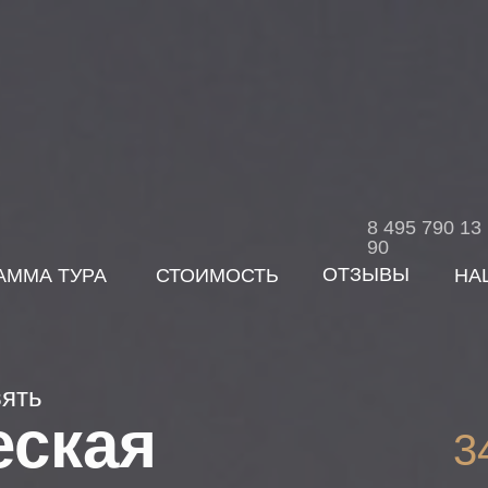
8 495 790 13
90
ОТЗЫВЫ
АММА ТУРА
СТОИМОСТЬ
НА
вять
еская
3